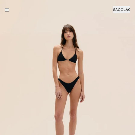
SACOLA
0