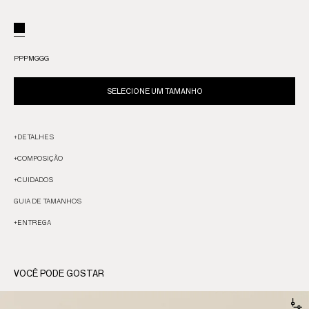
PP
P
M
G
GG
SELECIONE UM TAMANHO
+
DETALHES
+
COMPOSIÇÃO
+
CUIDADOS
GUIA DE TAMANHOS
+
ENTREGA
VOCÊ PODE GOSTAR