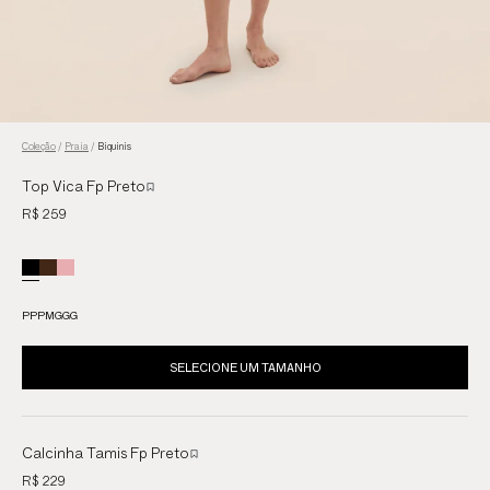
Coleção
/
Praia
/
Biquinis
Top Vica Fp Preto
R$ 259
PP
P
M
G
GG
SELECIONE UM TAMANHO
Calcinha Tamis Fp Preto
R$ 229