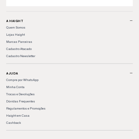
−
A HAIGHT
Quem Somos
Lojas Haight
Marcas Parceiras
Cadastro Atacado
Cadastro Newsletter
−
AJUDA
Compre por WhatsApp
Minha Conta
Trocas e Devoluções
Dúvidas Frequentes
Regulamentos e Promoções
Haight em Casa
Cashback