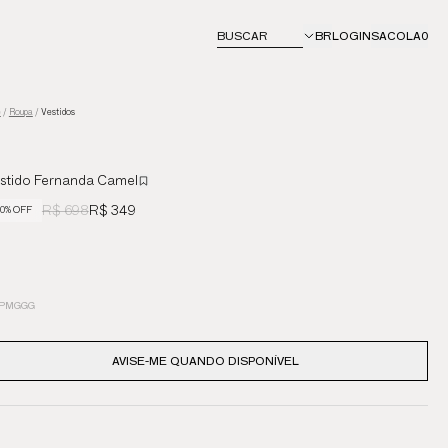
BUSCAR
BR
LOGIN
SACOLA
0
e
/
Roupa
/
Vestidos
stido Fernanda Camel
R$ 698
R$ 349
0% OFF
P
M
G
GG
AVISE-ME QUANDO DISPONÍVEL