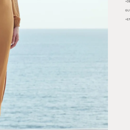
+
D
GU
+
E