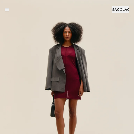
SACOLA
0