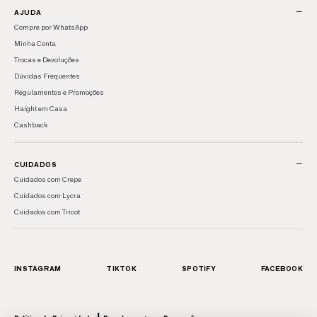
−
AJUDA
Compre por WhatsApp
Minha Conta
Trocas e Devoluções
Dúvidas Frequentes
Regulamentos e Promoções
Haight em Casa
Cashback
−
CUIDADOS
Cuidados com Crepe
Cuidados com Lycra
Cuidados com Tricot
INSTAGRAM
TIKTOK
SPOTIFY
FACEBOOK