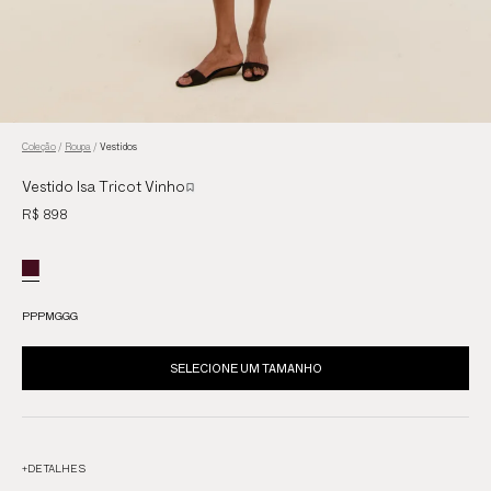
Coleção
/
Roupa
/
Vestidos
Vestido Isa Tricot Vinho
R$ 898
PP
P
M
G
GG
SELECIONE UM TAMANHO
+
DETALHES