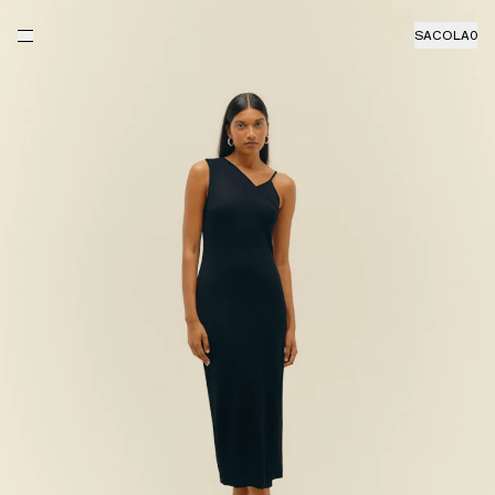
SACOLA
0