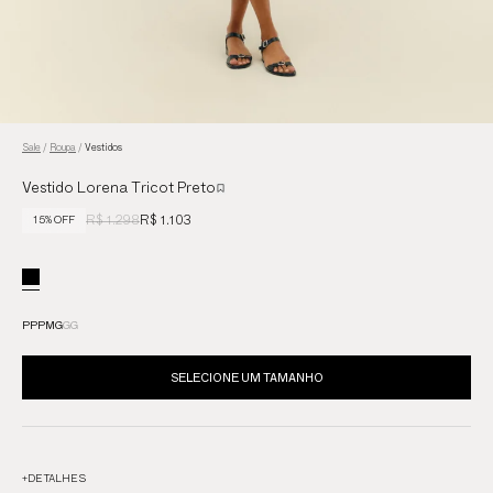
Sale
/
Roupa
/
Vestidos
Vestido Lorena Tricot Preto
R$ 1.298
R$ 1.103
15% OFF
PP
P
M
G
GG
SELECIONE UM TAMANHO
+
DETALHES