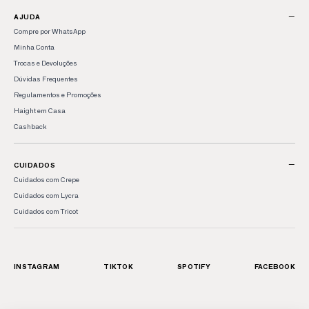
−
AJUDA
Compre por WhatsApp
Minha Conta
Trocas e Devoluções
Dúvidas Frequentes
Regulamentos e Promoções
Haight em Casa
Cashback
−
CUIDADOS
Cuidados com Crepe
Cuidados com Lycra
Cuidados com Tricot
INSTAGRAM
TIKTOK
SPOTIFY
FACEBOOK