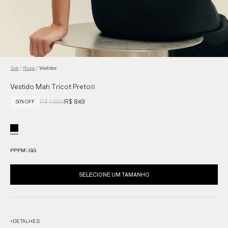
Sale
/
Roupa
/
Vestidos
Vestido Mah Tricot Preto
R$ 1.698
R$ 849
50% OFF
PP
P
M
G
GG
SELECIONE UM TAMANHO
+
DETALHES