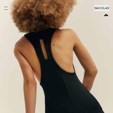
SACOLA
0