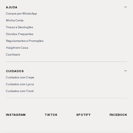
−
AJUDA
Compre por WhatsApp
Minha Conta
Trocas e Devoluções
Dúvidas Frequentes
Regulamentos e Promoções
Haight em Casa
Cashback
−
CUIDADOS
Cuidados com Crepe
Cuidados com Lycra
Cuidados com Tricot
INSTAGRAM
TIKTOK
SPOTIFY
FACEBOOK