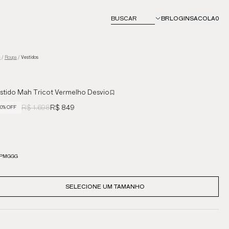
BUSCAR
BR
LOGIN
SACOLA
0
e
/
Roupa
/
Vestidos
stido Mah Tricot Vermelho Desvio
R$ 1.698
R$ 849
0% OFF
P
M
G
GG
SELECIONE UM TAMANHO