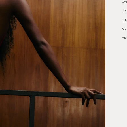
+
D
+
C
+
C
GU
+
E