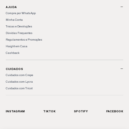
−
AJUDA
Compre por WhatsApp
Minha Conta
Trocas e Devoluções
Dúvidas Frequentes
Regulamentos e Promoções
Haight em Casa
Cashback
−
CUIDADOS
Cuidados com Crepe
Cuidados com Lycra
Cuidados com Tricot
INSTAGRAM
TIKTOK
SPOTIFY
FACEBOOK