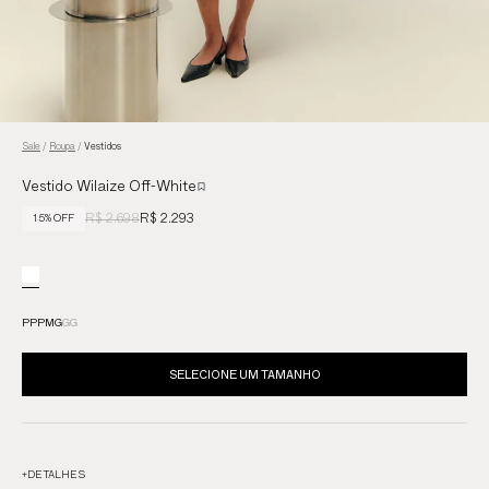
Sale
/
Roupa
/
Vestidos
Vestido Wilaize Off-White
R$ 2.698
R$ 2.293
15% OFF
PP
P
M
G
GG
SELECIONE UM TAMANHO
+
DETALHES