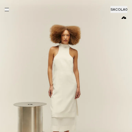
SACOLA
0