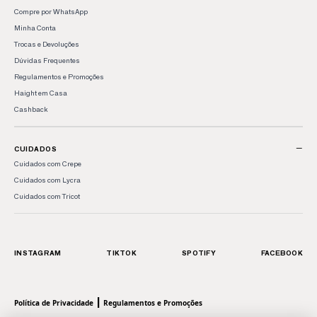
Compre por WhatsApp
Minha Conta
Trocas e Devoluções
Dúvidas Frequentes
Regulamentos e Promoções
Haight em Casa
Cashback
−
CUIDADOS
Cuidados com Crepe
Cuidados com Lycra
Cuidados com Tricot
INSTAGRAM
TIKTOK
SPOTIFY
FACEBOOK
|
Política de Privacidade
Regulamentos e Promoções