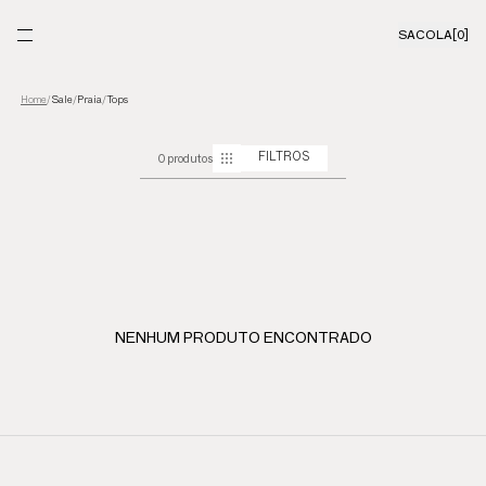
SACOLA
[0]
Sale
/
Praia
/
Tops
Home
/
0 produtos
FILTROS
NENHUM PRODUTO ENCONTRADO